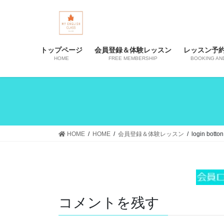
コ
ナ
ン
ビ
テ
ゲ
ン
ー
トップページ
会員登録＆体験レッスン
レッスン予約
ツ
シ
HOME
FREE MEMBERSHIP
BOOKING AN
へ
ョ
ス
ン
キ
に
ッ
移
プ
動
HOME
HOME
会員登録＆体験レッスン
login botton
コメントを残す